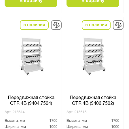
В корзину
В корзину
Количество ярусов:
4
5
в наличии
в наличии
20
Страна производства:
Россия
Производитель:
Верстакофф
Стелла-Техник
Передвижная стойка
Передвижная стойка
Серия:
CTR 4B (9404.7504)
CTR 4B (9406.7502)
Constructor
Арт.
213614
Арт.
213615
Высота, мм
1700
Высота, мм
1700
Ширина, мм
1000
Ширина, мм
1000