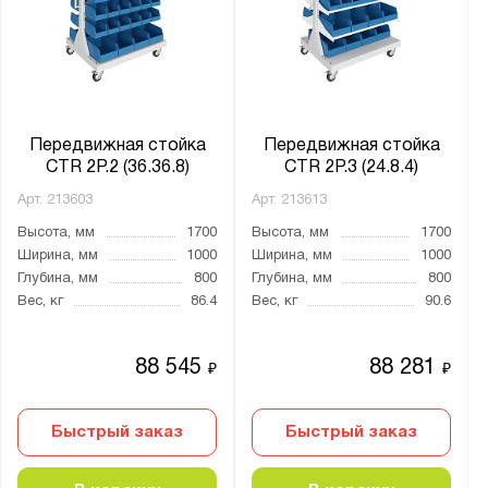
Ширина, мм:
от
до
Глубина, мм:
от
до
Передвижная стойка
Передвижная стойка
CTR 2P.2 (36.36.8)
CTR 2P.3 (24.8.4)
Арт.
213603
Арт.
213613
Цвет:
Высота, мм
1700
Высота, мм
1700
Телегрей 4 (RAL 7047)
Ширина, мм
1000
Ширина, мм
1000
Глубина, мм
800
Глубина, мм
800
Вес, кг
86.4
Вес, кг
90.6
Количество лотков:
от
до
88 545
88 281
₽
₽
Способ установки:
Быстрый заказ
Быстрый заказ
мобильный