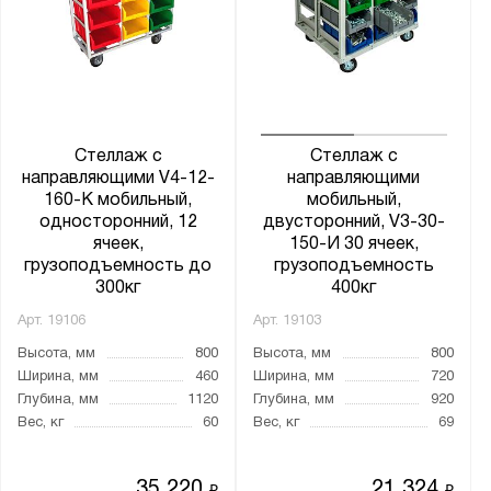
Стеллаж с
Стеллаж с
направляющими V4-12-
направляющими
160-К мобильный,
мобильный,
односторонний, 12
двусторонний, V3-30-
ячеек,
150-И 30 ячеек,
грузоподъемность до
грузоподъемность
300кг
400кг
Арт.
19106
Арт.
19103
Высота, мм
800
Высота, мм
800
Ширина, мм
460
Ширина, мм
720
Глубина, мм
1120
Глубина, мм
920
Вес, кг
60
Вес, кг
69
35 220
21 324