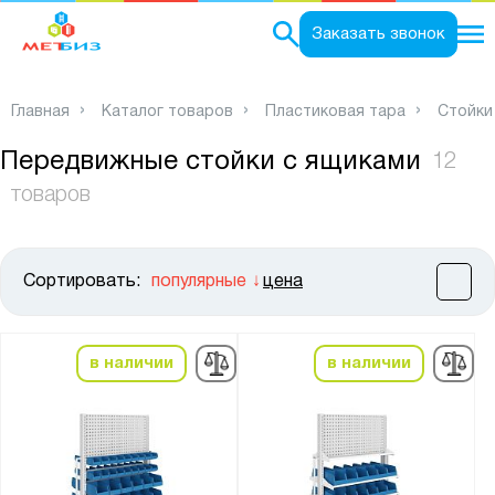
0
Заказать звонок
Главная
Каталог товаров
Пластиковая тара
Стойки
Передвижные стойки с ящиками
12
товаров
Сортировать:
популярные
цена
Цена:
от
до
в наличии
в наличии
Высота, мм:
от
до