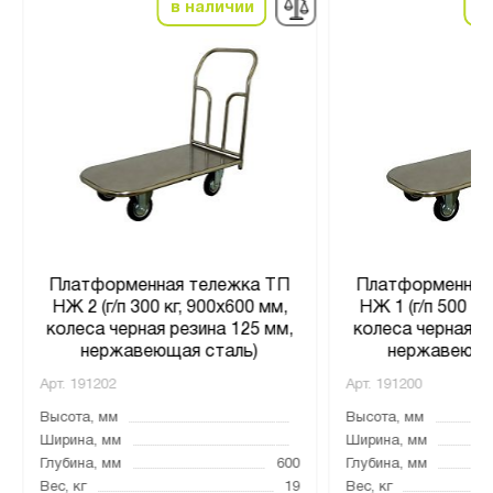
в наличии
в
Платформенная тележка ТП
Платформенная
НЖ 2 (г/п 300 кг, 900x600 мм,
НЖ 1 (г/п 500 кг
колеса черная резина 125 мм,
колеса черная р
нержавеющая сталь)
нержавеюща
Арт.
191202
Арт.
191200
Высота, мм
Высота, мм
Ширина, мм
Ширина, мм
Глубина, мм
600
Глубина, мм
Вес, кг
19
Вес, кг