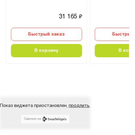
31 165
₽
Быстрый заказ
Быстрый 
В корзину
В корз
Показ виджета приостановлен,
продлить
.
Сделано на