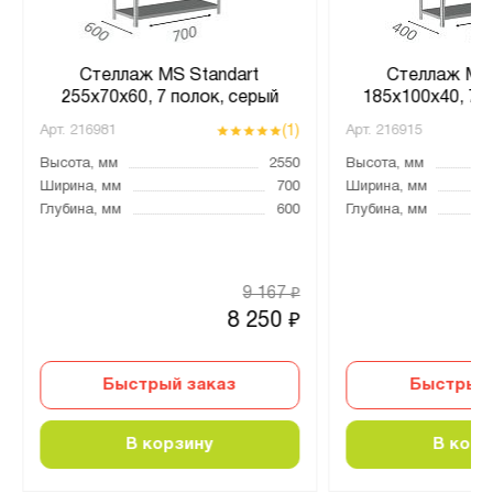
Стеллаж MS Standart
Стеллаж MS 
255х70х60, 7 полок, серый
185х100х40, 7 
(1)
Арт.
216981
Арт.
216915
Высота, мм
2550
Высота, мм
Ширина, мм
700
Ширина, мм
Глубина, мм
600
Глубина, мм
9 167
₽
8 250
₽
Быстрый заказ
Быстрый 
В корзину
В корз