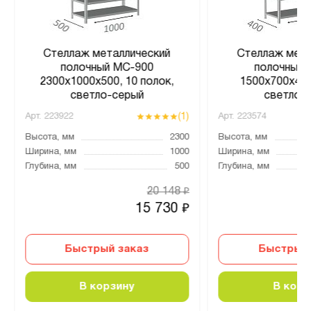
Стеллаж металлический
Стеллаж мета
полочный МС-900
полочный 
2300х1000х500, 10 полок,
1500х700х400
светло-серый
светло-
(1)
Арт.
223922
Арт.
223574
Высота, мм
2300
Высота, мм
Ширина, мм
1000
Ширина, мм
Глубина, мм
500
Глубина, мм
20 148
₽
15 730
₽
Быстрый заказ
Быстрый 
В корзину
В корз