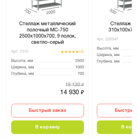
Стеллаж металлический
Стеллаж MS
полочный МС-750
310х100х70,
2500х1000х700, 9 полок,
Арт.
226547
светло-серый
Высота, мм
(4)
Арт.
7310
Ширина, мм
Высота, мм
2500
Глубина, мм
Ширина, мм
1000
Глубина, мм
700
19 130
₽
14 930
₽
Быстрый заказ
Быстрый 
В корзину
В корз