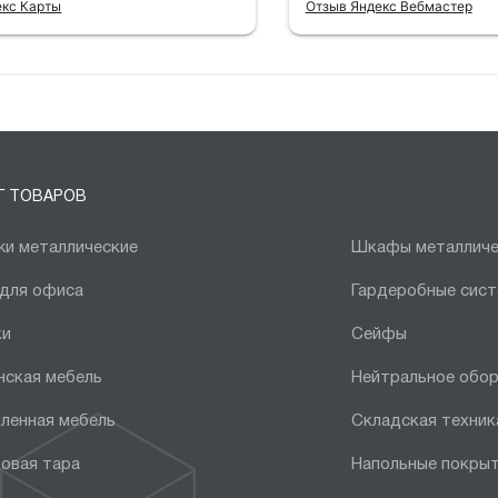
екс Карты
Отзыв Яндекс Вебмастер
Г ТОВАРОВ
и металлические
Шкафы металличе
 для офиса
Гардеробные сис
ки
Сейфы
нская мебель
Нейтральное обо
ленная мебель
Складская техник
овая тара
Напольные покры