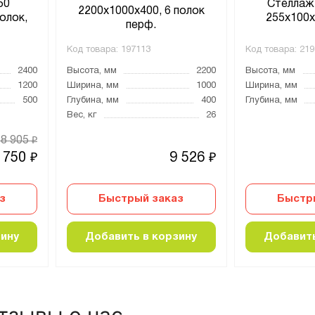
50
Стеллаж
2200х1000х400, 6 полок
олок,
255х100х
перф.
й
Код товара:
197113
Код товара:
219
2400
Высота, мм
2200
Высота, мм
1200
Ширина, мм
1000
Ширина, мм
500
Глубина, мм
400
Глубина, мм
Вес, кг
26
18 905
₽
 750
9 526
₽
₽
з
Быстрый заказ
Быстр
зину
Добавить в корзину
Добавить
тзывы о нас