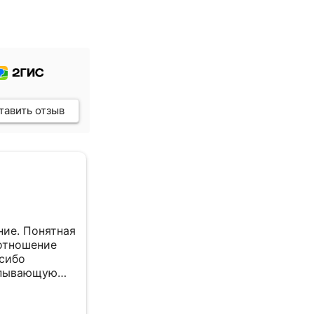
тавить отзыв
Сельхоз Л. С. Ц.
7 февраля 2026
ие. Понятная
все отлично
отношение
асибо
рпывающую
Отзыв Яндекс Вебмастер
е.