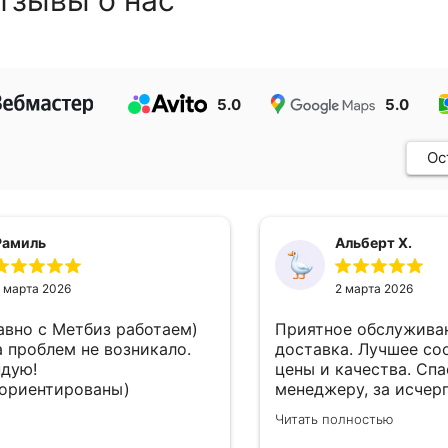
5.0
5.0
Ос
Рамиль
Альберт Х.
 марта 2026
2 марта 2026
авно с Метбиз работаем)
Приятное обслуживан
а проблем не возникало.
доставка. Лучшее со
дую!
цены и качества. Сп
ориентированы)
менеджеру, за исче
информацию о товар
Читать полностью