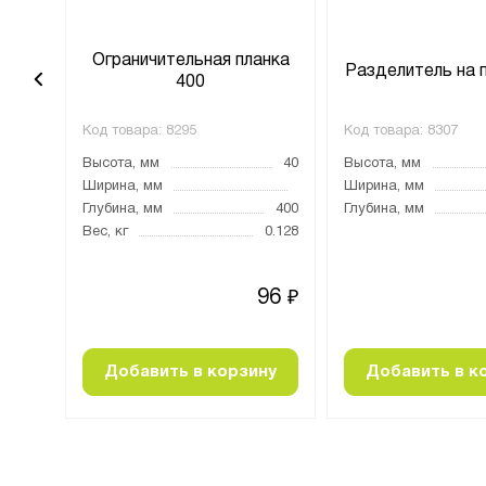
анка
Ограничительная планка
Разделитель на 
400
Код товара:
8295
Код товара:
8307
40
Высота, мм
40
Высота, мм
1000
Ширина, мм
Ширина, мм
Глубина, мм
400
Глубина, мм
0.33
Вес, кг
0.128
94
96
₽
₽
ну
Добавить в корзину
Добавить в к