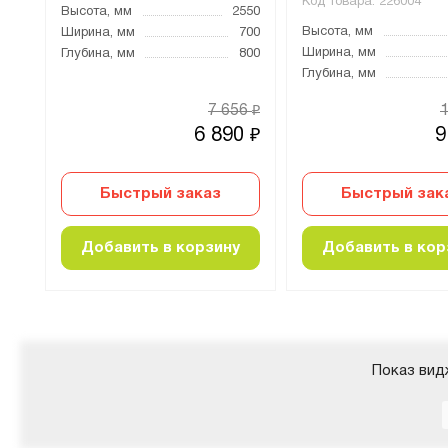
Код товара:
226004
500
Высота, мм
2550
Высота, мм
000
Ширина, мм
700
Ширина, мм
400
Глубина, мм
800
Глубина, мм
14
98
7 656
₽
₽
5
6 890
9
₽
₽
Быстрый заказ
Быстрый зак
Добавить в корзину
Добавить в кор
Показ вид