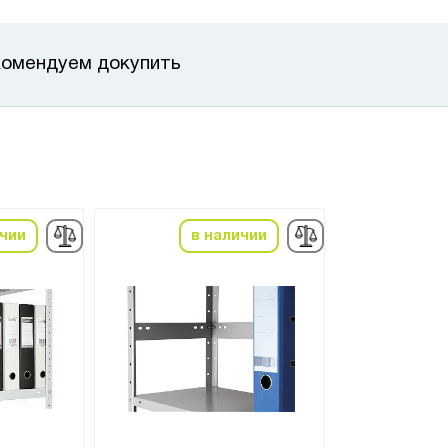
омендуем докупить
ичии
в наличии
в