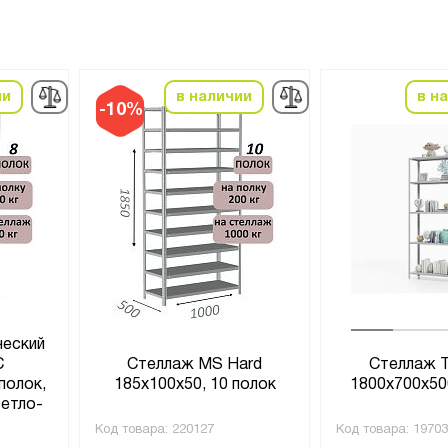
ии
в наличии
в н
-10%
ческий
С
Стеллаж MS Hard
Стеллаж 
полок,
185х100х50, 10 полок
1800х700х500
ветло-
Код товара:
220127
Код товара:
19703