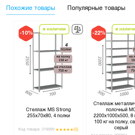
Похожие товары
Популярные товары
в наличии
в налич
-10%
-22%
Стеллаж металли
Стеллаж MS Strong
полочный М
ки
255х70х80, 4 полки
2200х1000х500, 8 
100 кг на полку, с
серый
(6)
Код товара:
219099