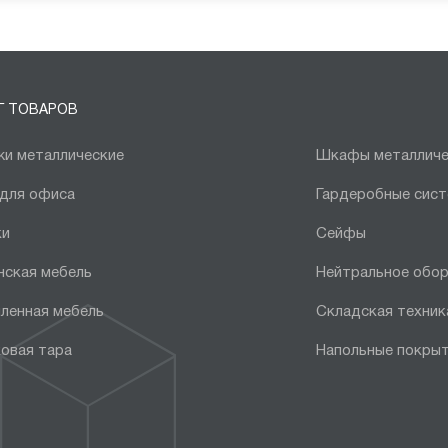
Г ТОВАРОВ
и металлические
Шкафы металличе
 для офиса
Гардеробные сис
ки
Сейфы
нская мебель
Нейтральное обо
ленная мебель
Складская техник
овая тара
Напольные покры