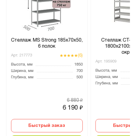
Стеллаж MS Strong 185х70х50,
Стеллаж СТ-02
6 полок
1800x2100x60
окраш
(6)
Арт.
217773
Арт.
195909
Высота, мм
1850
Высота, мм
Ширина, мм
700
Ширина, мм
Глубина, мм
500
Глубина, мм
6 880
₽
6 190
₽
Быстрый заказ
Быстрый 