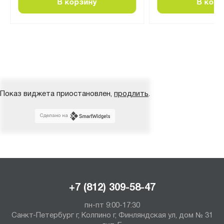
В корзину
В корз
Показ виджета приостановлен,
продлить
.
Сделано на
+7 (812) 309-58-47
пн-пт 9:00-17:30
Санкт-Петербург г, Колпино г, Финляндская ул, дом № 31