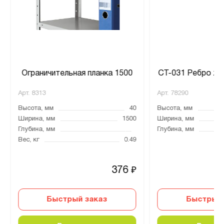
Ограничительная планка 1500
СТ-031 Ребро же
Арт.
8313
Арт.
78290
Высота, мм
40
Высота, мм
Ширина, мм
1500
Ширина, мм
Глубина, мм
Глубина, мм
Вес, кг
0.49
376
₽
Быстрый заказ
Быстрый 