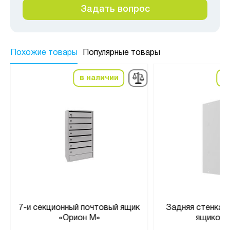
Задать вопрос
Похожие товары
Популярные товары
в наличии
в
7-и секционный почтовый ящик
Задняя стенка 
«Орион М»
ящиков 