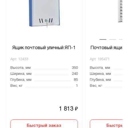
Ящик почтовый уличный ЯП-1
Почтовый ящик 
Арт.
12433
Арт.
195471
Высота, мм
350
Высота, мм
Ширина, мм
240
Ширина, мм
Глубина, мм
85
Глубина, мм
Вес, кг
1
Вес, кг
1 813
₽
Быстрый заказ
Быстрый 