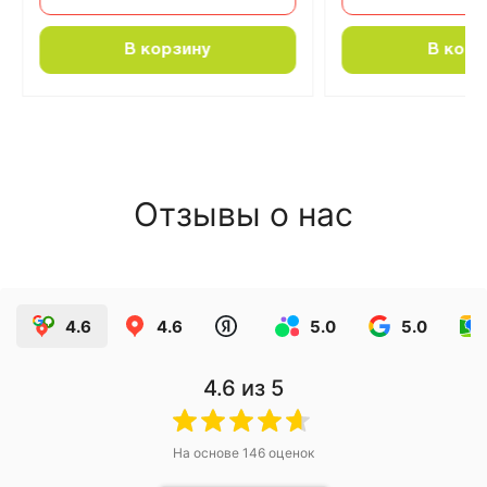
В корзину
В корз
Отзывы о нас
4.6
4.6
5.0
5.0
4.6
из 5
На основе
146
оценок