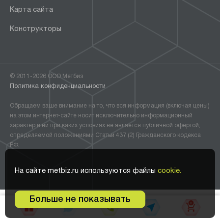
Карта сайта
Конструкторы
© 2011-2026 ООО Метбиз
Политика конфиденциальности
Обращаем ваше внимание на то, что вся информация (включая цены)
на этом интернет-сайте носит исключительно информационный
характер и ни при каких условиях не является публичной офертой,
определяемой положениями Статьи 437 (2) Гражданского кодекса
РФ.
На сайте metbiz.ru используются файлы
cookie.
Больше не показывать
0
В корзину •
3 450
₽