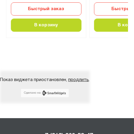
Быстрый заказ
Быстрый 
В корзину
В корз
Показ виджета приостановлен,
продлить
.
Сделано на