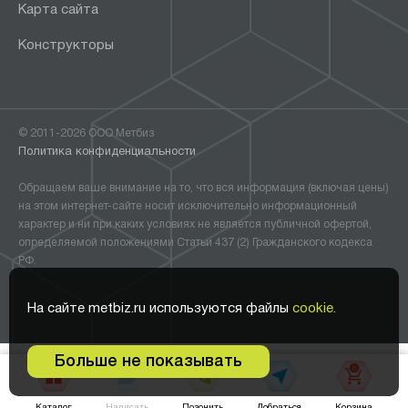
Карта сайта
Конструкторы
© 2011-2026 ООО Метбиз
Политика конфиденциальности
Обращаем ваше внимание на то, что вся информация (включая цены)
на этом интернет-сайте носит исключительно информационный
характер и ни при каких условиях не является публичной офертой,
определяемой положениями Статьи 437 (2) Гражданского кодекса
РФ.
На сайте metbiz.ru используются файлы
cookie.
Больше не показывать
0
В корзину •
1 235
₽
Написать
Добраться
Каталог
Позонить
Корзина