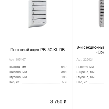
8-и секционный 
Почтовый ящик PB-5C.KL RВ
«Орион
Арт.
195467
Арт.
225624
Высота, мм
642
Высота, мм
Ширина, мм
383
Ширина, мм
Глубина, мм
185
Глубина, мм
Вес, кг
5.9
Вес, кг
3 750
₽