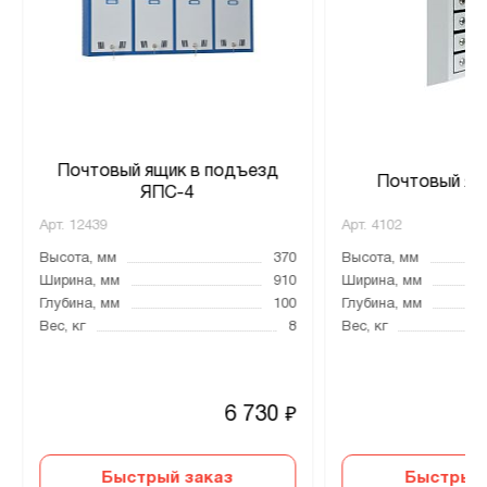
Почтовый ящик в подъезд
Почтовый ящ
ЯПС-4
Арт.
12439
Арт.
4102
Высота, мм
370
Высота, мм
Ширина, мм
910
Ширина, мм
Глубина, мм
100
Глубина, мм
Вес, кг
8
Вес, кг
6 730
₽
Быстрый заказ
Быстрый 