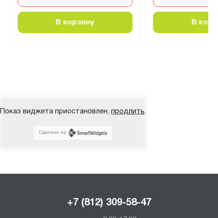
В корзину
В корз
Показ виджета приостановлен,
продлить
.
Сделано на
+7 (812) 309-58-47