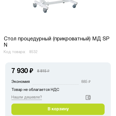
Стол процедурный (прикроватный) МД SP
N
Код товара:
8532
7 930
₽
8 815
₽
Экономия
885
₽
Товар не облагается НДС
Нашли дешевле?
В корзину