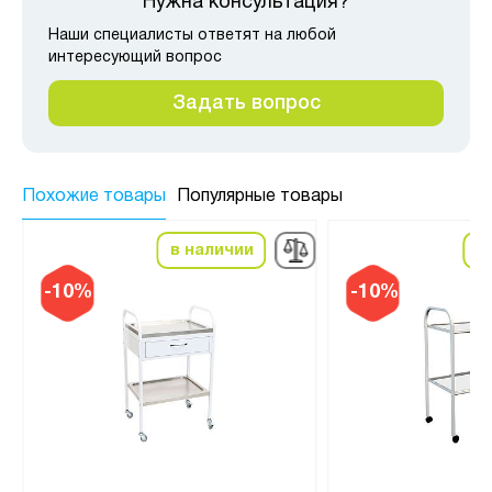
Нужна консультация?
Наши специалисты ответят на любой
интересующий вопрос
Задать вопрос
Похожие товары
Популярные товары
в наличии
в
-10%
-10%