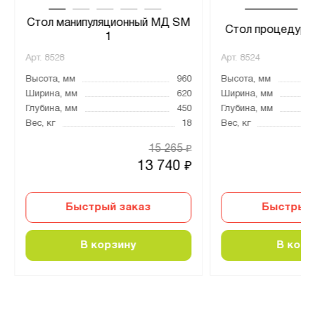
Стол манипуляционный МД SM
Стол процедурн
1
Арт.
8528
Арт.
8524
Высота, мм
960
Высота, мм
Ширина, мм
620
Ширина, мм
Глубина, мм
450
Глубина, мм
Вес, кг
18
Вес, кг
15 265
₽
13 740
₽
Быстрый заказ
Быстрый 
В корзину
В корз