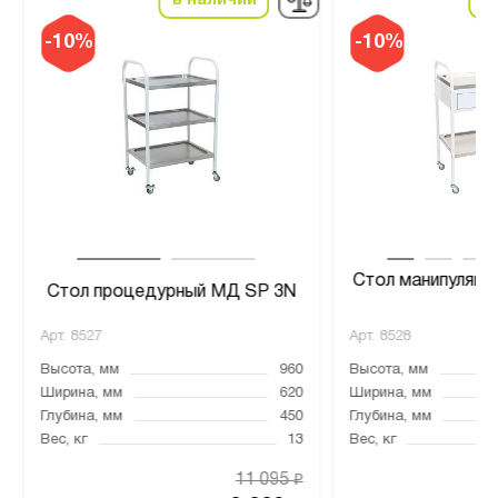
в наличии
в
-10%
-10%
Стол манипуляц
Стол процедурный МД SP 3N
1
Арт.
8527
Арт.
8528
Высота, мм
960
Высота, мм
Ширина, мм
620
Ширина, мм
Глубина, мм
450
Глубина, мм
Вес, кг
13
Вес, кг
11 095
₽