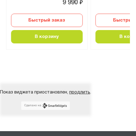
9 990
₽
Быстрый заказ
Быстрый 
В корзину
В корз
Показ виджета приостановлен,
продлить
.
Сделано на