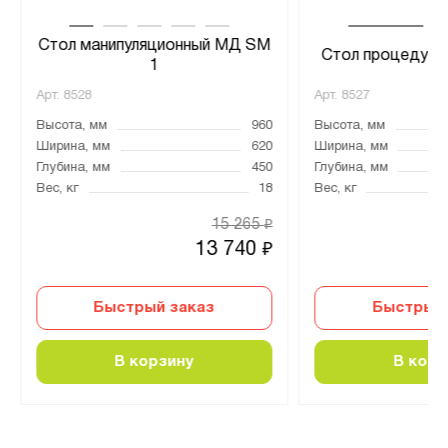
Стол манипуляционный МД SM
Стол процедурн
1
Арт.
8528
Арт.
8527
Высота, мм
960
Высота, мм
Ширина, мм
620
Ширина, мм
Глубина, мм
450
Глубина, мм
Вес, кг
18
Вес, кг
15 265
₽
13 740
₽
Быстрый заказ
Быстрый 
В корзину
В корз