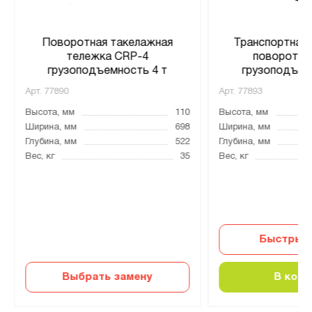
Поворотная такелажная
Транспортная
тележка CRP-4
поворотна
грузоподъемность 4 т
грузоподъем
Арт.
77890
Арт.
77893
Высота, мм
110
Высота, мм
Ширина, мм
698
Ширина, мм
Глубина, мм
522
Глубина, мм
Вес, кг
35
Вес, кг
Быстрый 
Выбрать замену
В корз