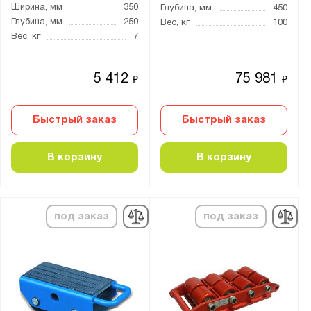
Ширина, мм
350
Глубина, мм
450
CM
Глубина, мм
250
Вес, кг
100
CRP
Вес, кг
7
CTA
SF
5 412
75 981
₽
₽
SK
ST
Быстрый заказ
Быстрый заказ
В корзину
В корзину
Показать
Сбросить
под заказ
под заказ