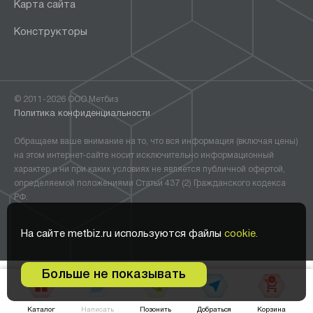
Карта сайта
Конструкторы
© 2011-2026 ООО Метбиз
Политика конфиденциальности
Обращаем ваше внимание на то, что вся информация (включая цены)
на этом интернет-сайте носит исключительно информационный
характер и ни при каких условиях не является публичной офертой,
определяемой положениями Статьи 437 (2) Гражданского кодекса
РФ.
На сайте metbiz.ru используются файлы
cookie.
Больше не показывать
0
Написать
Добраться
Каталог
Позонить
Корзина