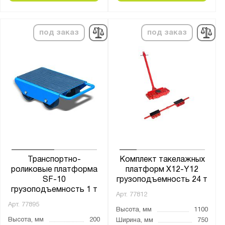
310x255x105
330x230x105
под заказ
под заказ
360x220x115
490х210х111
630x400x115
Высота ручки, мм:
от
до
Страна производства:
Россия
Транспортно-
Комплект такелажных
роликовые платформа
платформ X12-Y12
Производитель:
SF-10
грузоподъемность 24 т
грузоподъемность 1 т
Стелла-Техник
Арт.
77812
Арт.
77895
Высота, мм
1100
Серия:
Высота, мм
200
Ширина, мм
750