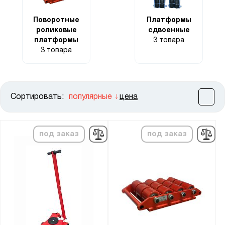
Поворотные
Платформы
роликовые
сдвоенные
платформы
3 товара
3 товара
Сортировать:
популярные
цена
Цена:
от
до
под заказ
под заказ
Высота, мм:
от
до
Ширина, мм:
от
до