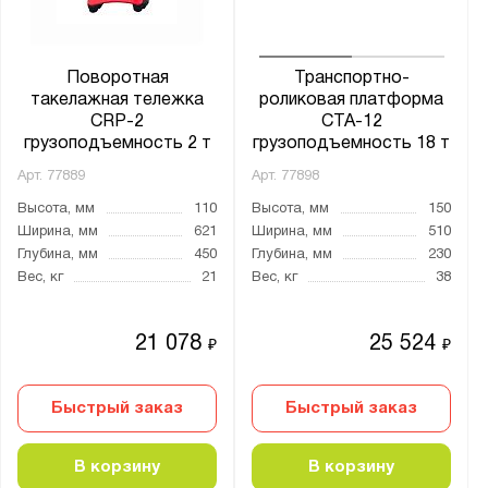
Глубина, мм:
от
до
Поворотная
Транспортно-
такелажная тележка
роликовая платформа
CRP-2
CTA-12
Грузоподъёмность тележки, кг:
грузоподъемность 2 т
грузоподъемность 18 т
от
до
Арт.
77889
Арт.
77898
Высота, мм
110
Высота, мм
150
Ширина, мм
621
Ширина, мм
510
Борт платформы:
Глубина, мм
450
Глубина, мм
230
нет
Вес, кг
21
Вес, кг
38
Размер платформы:
21 078
25 524
₽
₽
204х366х85
210x100x105
Быстрый заказ
Быстрый заказ
260x230x105
300x250x115
В корзину
В корзину