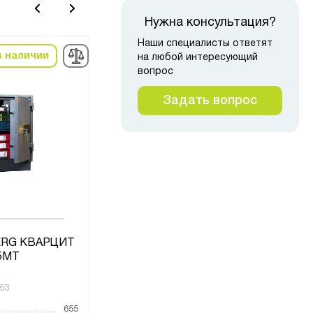
Нужна консультация?
Наши специалисты ответят
в наличии
в наличии
на любой интересующий
вопрос
Задать вопрос
ERG КВАРЦИТ
Сейф VALBERG ГАРАНТ 49
Сей
5MT
EL
53
Код товара:
4871
Код то
655
Высота, мм
490
Высот