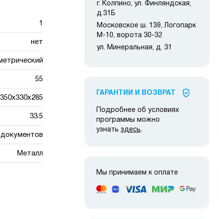
г. Колпино, ул. Финляндская,
д.31Б
1
Московское ш. 139, Логопарк
М-10, ворота 30-32
нет
ул. Минеральная, д. 31
метрический
55
ГАРАНТИИ И ВОЗВРАТ
350х330х285
Подробнее об условиях
33.5
программы можно
узнать
здесь
.
я документов
Металл
Мы принимаем к оплате