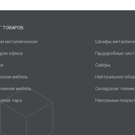
Г ТОВАРОВ
и металлические
Шкафы металличе
 для офиса
Гардеробные сис
ки
Сейфы
нская мебель
Нейтральное обо
ленная мебель
Складская техник
овая тара
Напольные покры