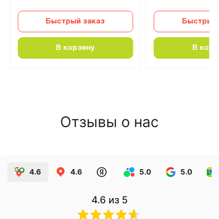
Быстрый заказ
Быстрый 
В корзину
В корз
Отзывы о нас
4.6
4.6
5.0
5.0
4.6
из 5