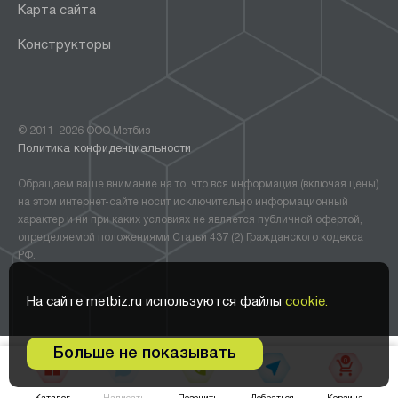
Карта сайта
Конструкторы
© 2011-2026 ООО Метбиз
Политика конфиденциальности
Обращаем ваше внимание на то, что вся информация (включая цены)
на этом интернет-сайте носит исключительно информационный
характер и ни при каких условиях не является публичной офертой,
определяемой положениями Статьи 437 (2) Гражданского кодекса
РФ.
На сайте metbiz.ru используются файлы
cookie.
Больше не показывать
0
В корзину •
8 217
₽