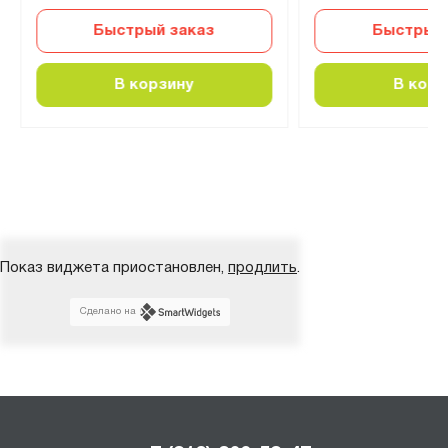
Быстрый заказ
Быстрый 
В корзину
В корз
Показ виджета приостановлен,
продлить
.
Сделано на