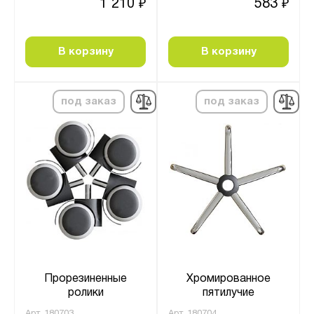
1 210
583
₽
₽
В корзину
В корзину
под заказ
под заказ
Прорезиненные
Хромированное
ролики
пятилучие
Арт.
180703
Арт.
180704