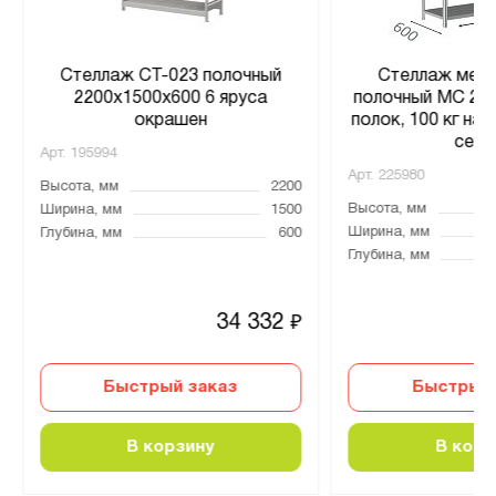
Стеллаж СТ-023 полочный
Стеллаж мета
2200x1500x600 6 яруса
полочный МС 220
окрашен
полок, 100 кг на 
серы
Арт.
195994
Арт.
225980
Высота, мм
2200
Высота, мм
Ширина, мм
1500
Ширина, мм
Глубина, мм
600
Глубина, мм
34 332
₽
Быстрый заказ
Быстрый 
В корзину
В корз