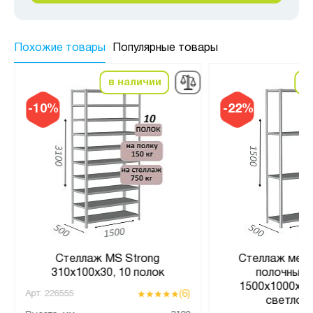
Похожие товары
Популярные товары
в наличии
в
-10%
-22%
Стеллаж MS Strong
Стеллаж мета
310х100х30, 10 полок
полочный 
1500х1000х500
(6)
Арт.
226555
светло-