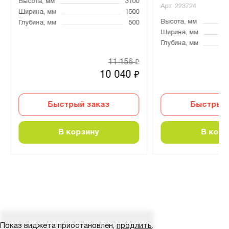
Высота, мм
3100
Арт.
223724
Ширина, мм
1500
Высота, мм
Глубина, мм
500
Ширина, мм
Глубина, мм
11 156
₽
10 040
₽
Быстрый заказ
Быстрый 
В корзину
В корз
Показ виджета приостановлен,
продлить
.