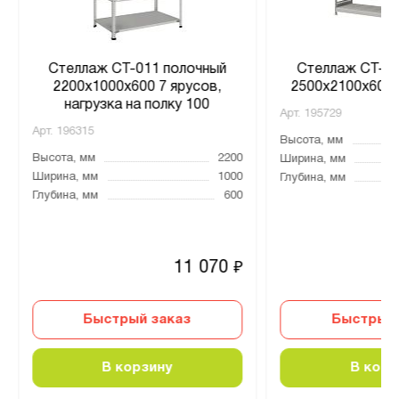
Стеллаж СТ-011 полочный
Стеллаж СТ-02
2200x1000x600 7 ярусов,
2500x2100x600 
нагрузка на полку 100
Арт.
195729
Арт.
196315
Высота, мм
Высота, мм
2200
Ширина, мм
Ширина, мм
1000
Глубина, мм
Глубина, мм
600
11 070
₽
Быстрый заказ
Быстрый 
В корзину
В корз