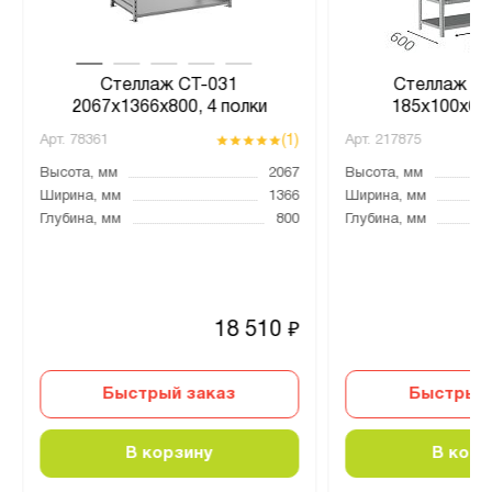
Стеллаж СТ-031
Стеллаж MS
2067x1366x800, 4 полки
185х100х60,
(1)
Арт.
78361
Арт.
217875
Высота, мм
2067
Высота, мм
Ширина, мм
1366
Ширина, мм
Глубина, мм
800
Глубина, мм
18 510
₽
Быстрый заказ
Быстрый 
В корзину
В корз