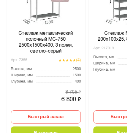
Стеллаж металлический
Стеллаж MS 
полочный МС-750
200х100х25, 8 
2500х1500х400, 3 полки,
Арт.
217019
светло-серый
Высота, мм
(4)
Арт.
7355
Ширина, мм
Высота, мм
2500
Глубина, мм
Ширина, мм
1500
Глубина, мм
400
8 705
₽
6 800
₽
Быстрый заказ
Быстрый 