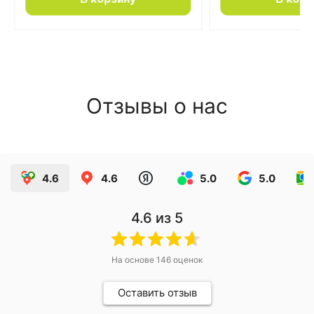
В корзину
В корз
Отзывы о нас
4.6
4.6
5.0
5.0
4.6
из 5
На основе
146
оценок
Оставить отзыв