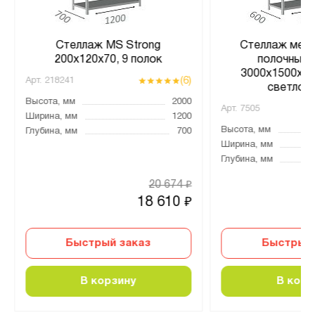
Стеллаж MS Strong
Стеллаж мета
200х120х70, 9 полок
полочный 
3000х1500х600
(6)
Арт.
218241
светло-
Высота, мм
2000
Арт.
7505
Ширина, мм
1200
Высота, мм
Глубина, мм
700
Ширина, мм
Глубина, мм
20 674
₽
18 610
₽
Быстрый заказ
Быстрый 
В корзину
В корз