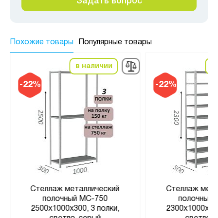
Задать вопрос
Похожие товары
Популярные товары
в наличии
в
-22%
-22%
Стеллаж металлический
Стеллаж мета
полочный МС-750
полочный 
2500х1000х300, 3 полки,
2300х1000х500