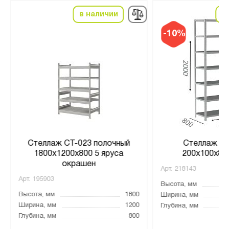
в наличии
в
-10%
Стеллаж СТ-023 полочный
Стеллаж MS
1800x1200x800 5 яруса
200х100х80,
окрашен
Арт.
218143
Арт.
195903
Высота, мм
Высота, мм
1800
Ширина, мм
Ширина, мм
1200
Глубина, мм
Глубина, мм
800