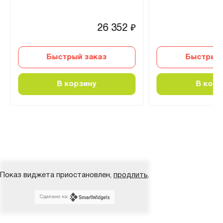
26 352
₽
Быстрый заказ
Быстрый 
В корзину
В корз
Показ виджета приостановлен,
продлить
.
Сделано на