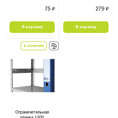
75
279
₽
₽
В корзину
В корзину
в наличии
Ограничительная
планка 1200