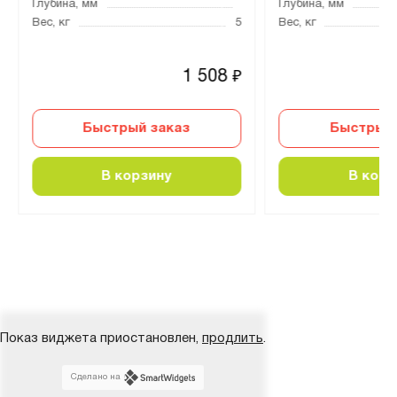
Глубина, мм
Глубина, мм
Вес, кг
5
Вес, кг
1 508
₽
Быстрый заказ
Быстрый 
В корзину
В корз
Показ виджета приостановлен,
продлить
.
Сделано на