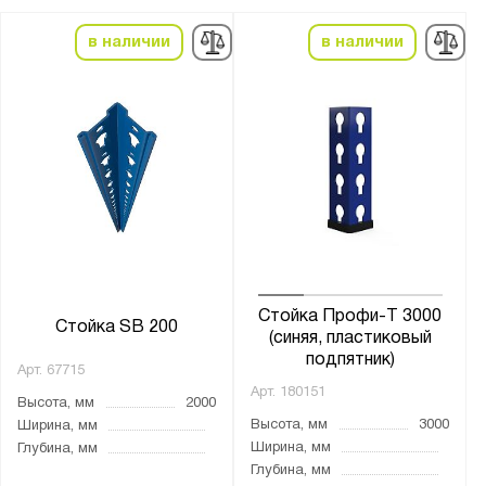
Болтовое
в наличии
в наличии
На зацепах
Страна производства:
Россия
Производитель:
ГТС
ПАКС-Металл
Промет
Стойка Профи-Т 3000
Стойка SB 200
(синяя, пластиковый
подпятник)
Серия:
Арт.
67715
Арт.
180151
SB
Высота, мм
2000
Высота, мм
3000
МС
Ширина, мм
Ширина, мм
Глубина, мм
МС-Т
Глубина, мм