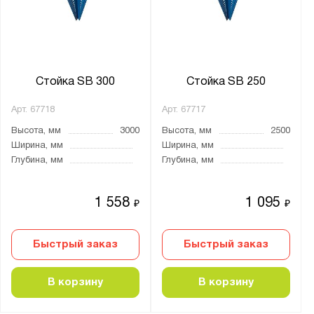
порошковое
Цвет:
Светло-серый (RAL 7035)
Стойка SB 300
Стойка SB 250
Синий (RAL 5010)
Арт.
67718
Арт.
67717
Особенности:
Высота, мм
3000
Высота, мм
2500
стойка
Ширина, мм
Ширина, мм
Глубина, мм
Глубина, мм
Материал:
Металл
1 558
1 095
₽
₽
Толщина стойки, мм:
Быстрый заказ
Быстрый заказ
от
до
В корзину
В корзину
Тип соединения: