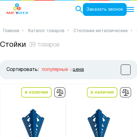
0
Заказать звонок
Главная
Каталог товаров
Стеллажи металлические
Стойки
39 товаров
Сортировать:
популярные
цена
Цена:
от
до
в наличии
в наличии
Высота, мм:
от
до
Тип покрытия поверхности: