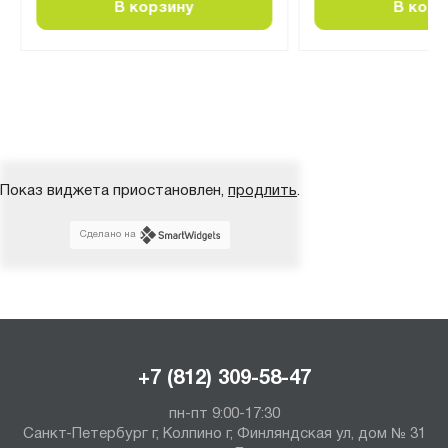
В корзину
В корз
Показ виджета приостановлен,
продлить
.
Сделано на
+7 (812) 309-58-47
пн-пт 9:00-17:30
Санкт-Петербург г, Колпино г, Финляндская ул, дом № 31