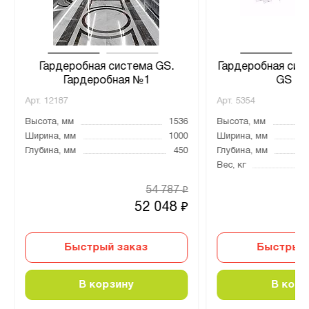
Гардеробная система GS.
Гардеробная сис
Гардеробная №1
GS - 
Арт.
12187
Арт.
5354
Высота, мм
1536
Высота, мм
Ширина, мм
1000
Ширина, мм
Глубина, мм
450
Глубина, мм
Вес, кг
54 787
₽
52 048
₽
Быстрый заказ
Быстрый 
В корзину
В корз