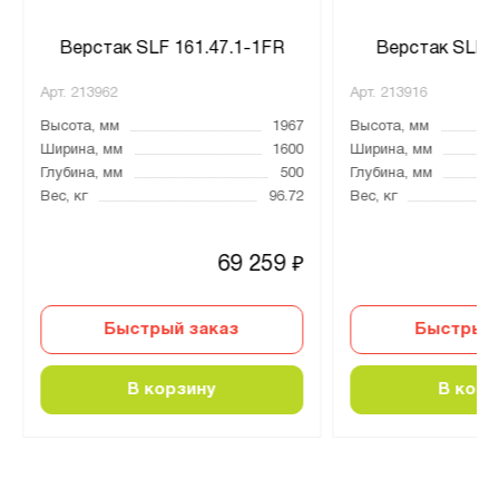
Верстак SLF 161.47.1-1FR
Верстак SLF 1
Арт.
213962
Арт.
213916
Высота, мм
1967
Высота, мм
Ширина, мм
1600
Ширина, мм
Глубина, мм
500
Глубина, мм
Вес, кг
96.72
Вес, кг
69 259
₽
Быстрый заказ
Быстрый 
В корзину
В корз