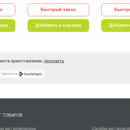
з
Быстрый заказ
Быстр
зину
Добавить в корзину
Добавить
жета приостановлен,
продлить
.
Сделано на
Г ТОВАРОВ
и металлические
Шкафы металличе