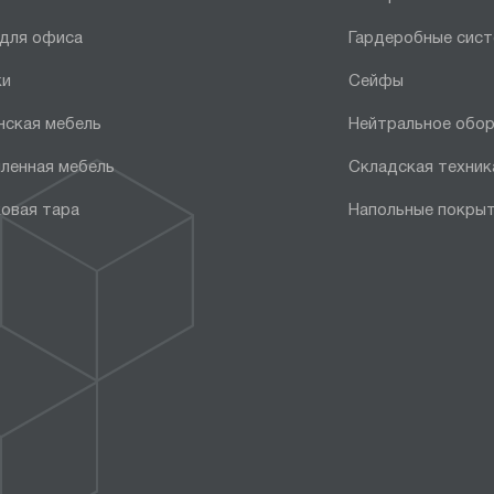
 для офиса
Гардеробные сис
ки
Сейфы
нская мебель
Нейтральное обо
ленная мебель
Складская техник
овая тара
Напольные покры