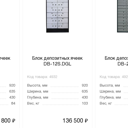
ячеек
Блок депозитных ячеек
Блок депо
DB-12S.DGL
DB-
Код товара:
4932
Код товара:
492
920
Высота, мм
920
Высота, мм
635
Ширина, мм
635
Ширина, мм
430
Глубина, мм
430
Глубина, мм
84
Вес, кг
103
Вес, кг
 800
136 500
₽
₽