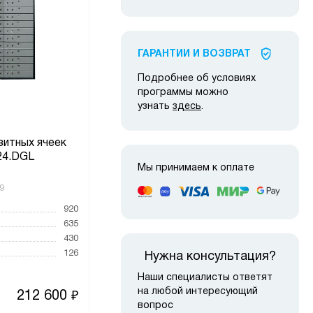
ГАРАНТИИ И ВОЗВРАТ
Подробнее об условиях
программы можно
узнать
здесь
.
зитных ячеек
Депозитный бокс DB-210 (к
Бл
24.DGL
DB-8)*
Мы принимаем к оплате
9
Код товара:
4926
Код то
920
Высота, мм
210
Высот
635
Ширина, мм
255
Ширин
430
Глубина, мм
375
Глубин
126
Вес, к
Нужна консультация?
Наши специалисты ответят
на любой интересующий
212 600
1 980
₽
₽
вопрос