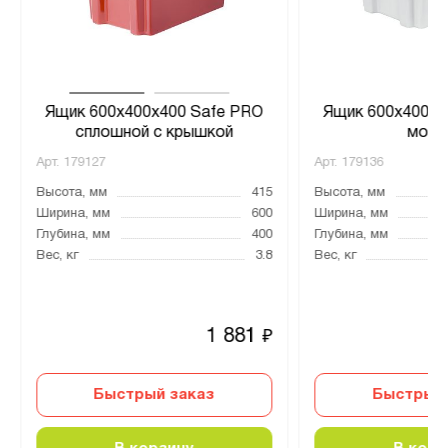
Ящик 600х400х400 Safe PRO
Ящик 600х400х3
сплошной с крышкой
моро
Арт.
179127
Арт.
179136
Высота, мм
415
Высота, мм
Ширина, мм
600
Ширина, мм
Глубина, мм
400
Глубина, мм
Вес, кг
3.8
Вес, кг
1 881
₽
Быстрый заказ
Быстрый 