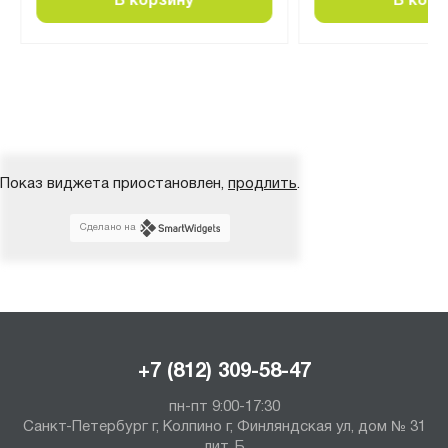
В корзину
В корз
Показ виджета приостановлен,
продлить
.
Сделано на
+7 (812) 309-58-47
пн-пт 9:00-17:30
Санкт-Петербург г, Колпино г, Финляндская ул, дом № 31
лит. Б