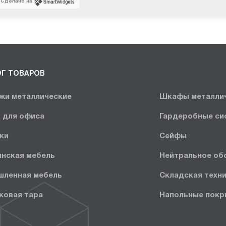
Сделано на
ОГ ТОВАРОВ
жи металлические
Шкафы металли
 для офиса
Гардеробные си
ки
Сейфы
нская мебель
Нейтральное об
ленная мебель
Складская техн
ковая тара
Напольные покр