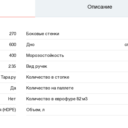
Описание
270
Боковые стенки
600
Дно
с
400
Морозостойкость
2.35
Вид ручек
Тара.ру
Количество в стопке
Да
Количество на паллете
Нет
Количество в еврофуре 82 м3
я (HDPE)
Объем, л