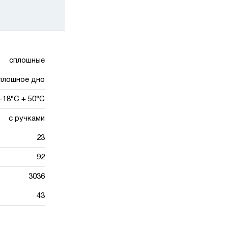
сплошные
плошное дно
-18°С + 50°С
с ручками
23
92
3036
43