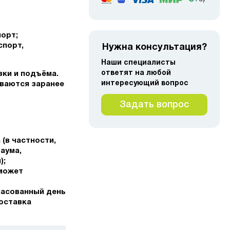
порт;
спорт,
Нужна консультация?
Наши специалисты
ответят на любой
зки и подъёма.
интересующий вопрос
ваются заранее
Задать вопрос
(в частности,
аума,
);
сможет
ласованный день
доставка