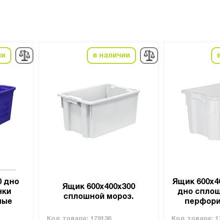
ии
в наличии
0 дно
Ящик 600х4
Ящик 600х400х300
нки
дно сплош
сплошной мороз.
ные
перфор
Код товара:
179136
Код товара:
1