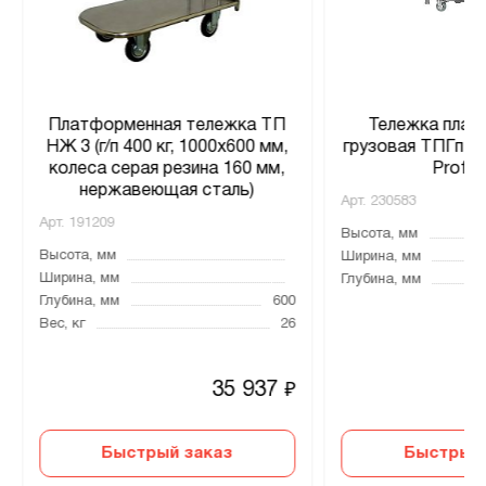
Платформенная тележка ТП
Тележка плат
НЖ 3 (г/п 400 кг, 1000x600 мм,
грузовая ТПГп –
колеса серая резина 160 мм,
Profi I
нержавеющая сталь)
Арт.
230583
Арт.
191209
Высота, мм
Высота, мм
Ширина, мм
Ширина, мм
Глубина, мм
Глубина, мм
600
Вес, кг
26
35 937
₽
Быстрый заказ
Быстрый 