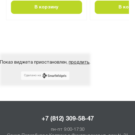
В корзину
В корз
Показ виджета приостановлен,
продлить
.
Сделано на
+7 (812) 309-58-47
пн-пт 9:00-17:30