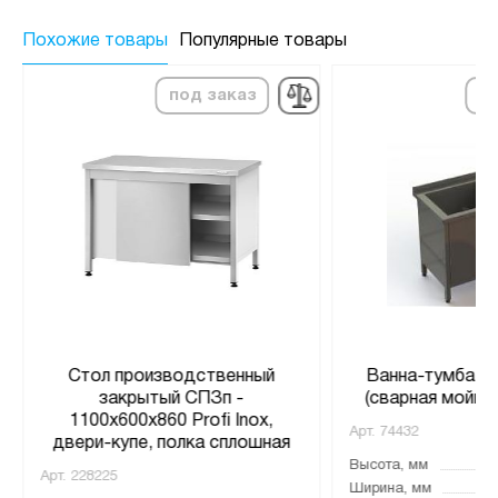
Похожие товары
Популярные товары
под заказ
по
Стол производственный
Ванна-тумба 1
закрытый СПЗп -
(сварная мойка,
1100x600x860 Profi Inox,
Арт.
74432
двери-купе, полка сплошная
Высота, мм
Арт.
228225
Ширина, мм