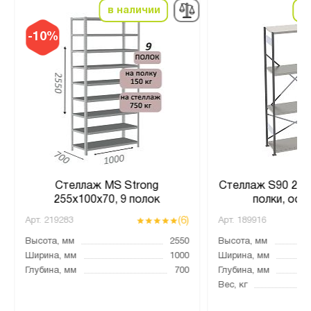
в наличии
в
-10%
Стеллаж MS Strong
Стеллаж S90 202
255х100х70, 9 полок
полки, осн
(6)
Арт.
219283
Арт.
189916
Высота, мм
2550
Высота, мм
Ширина, мм
1000
Ширина, мм
Глубина, мм
700
Глубина, мм
Вес, кг