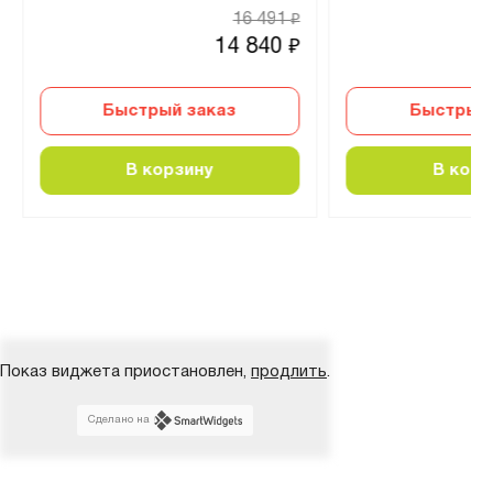
16 491
₽
14 840
₽
Быстрый заказ
Быстрый 
В корзину
В корз
Показ виджета приостановлен,
продлить
.
Сделано на