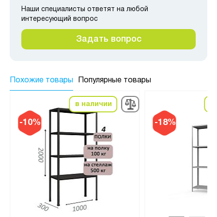
Наши специалисты ответят на любой
интересующий вопрос
Задать вопрос
Похожие товары
Популярные товары
в наличии
в
-10%
-18%