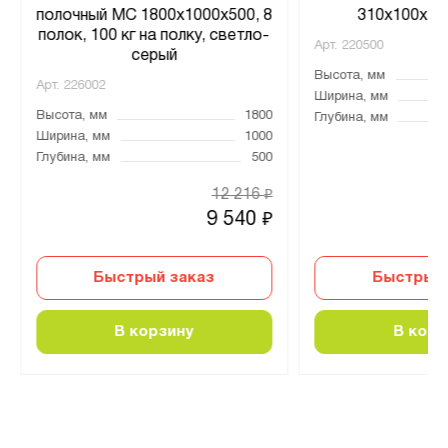
полочный МС 1800х1000х500, 8
310х100х70,
полок, 100 кг на полку, светло-
Арт.
220500
серый
Высота, мм
Арт.
226002
Ширина, мм
Высота, мм
1800
Глубина, мм
Ширина, мм
1000
Глубина, мм
500
12 216
₽
9 540
₽
Быстрый заказ
Быстрый 
В корзину
В корз