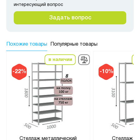
интересующий вопрос
Задать вопрос
Похожие товары
Популярные товары
в наличии
в
-22%
-10%
Стеллаж металлический
Стеллаж MS