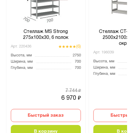
Стеллаж MS Strong
Стеллаж СТ-02
275х100х30, 6 полок
2500x2100x60
окраш
(6)
Арт.
220436
Арт.
196039
Высота, мм
2750
Высота, мм
Ширина, мм
700
Ширина, мм
Глубина, мм
700
Глубина, мм
7 744
₽
6 970
₽
Быстрый заказ
Быстрый 
В корзину
В корз