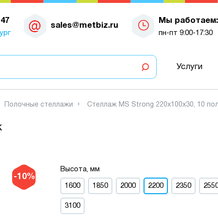
-47
Мы работаем:
sales@metbiz.ru
ург
пн-пт 9:00-17:30
Услуги
Полочные стеллажи
Стеллаж MS Strong 220х100х30, 10 по
к
Высота, мм
-10%
1600
1850
2000
2200
2350
255
3100