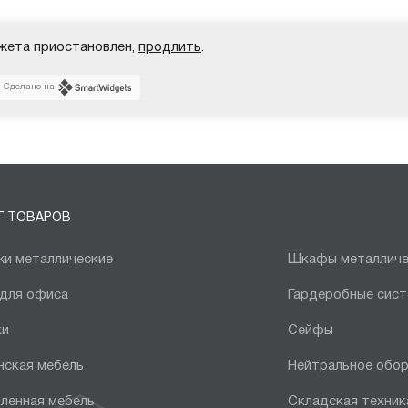
жета приостановлен,
продлить
.
Сделано на
Г ТОВАРОВ
и металлические
Шкафы металличе
 для офиса
Гардеробные сис
ки
Сейфы
нская мебель
Нейтральное обо
ленная мебель
Складская техник