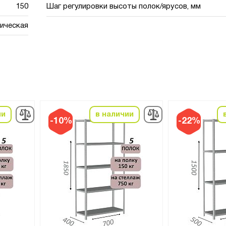
150
Шаг регулировки высоты полок/ярусов, мм
ическая
ии
в наличии
-10%
-22%