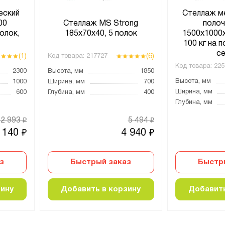
еский
Стеллаж м
00
Стеллаж MS Strong
поло
олок,
185х70х40, 5 полок
1500х1000х
й
100 кг на п
с
(1)
(6)
Код товара:
217727
Код товара:
225
2300
Высота, мм
1850
Высота, мм
1000
Ширина, мм
700
Ширина, мм
600
Глубина, мм
400
Глубина, мм
12 993
5 494
₽
₽
 140
4 940
₽
₽
з
Быстрый заказ
Быстр
зину
Добавить в корзину
Добавить