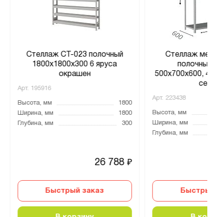
Стеллаж СТ-023 полочный
Стеллаж мета
1800x1800x300 6 яруса
полочный 
окрашен
500х700х600, 4 п
серы
Арт.
195916
Арт.
223438
Высота, мм
1800
Высота, мм
Ширина, мм
1800
Ширина, мм
Глубина, мм
300
Глубина, мм
26 788
₽
Быстрый заказ
Быстрый 