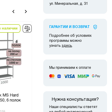
ул. Минеральная, д. 31
ГАРАНТИИ И ВОЗВРАТ
в наличии
в наличии
-10%
-10
Подробнее об условиях
программы можно
узнать
здесь
.
Мы принимаем к оплате
ж MS Hard
Стеллаж MS Strong
С
Нужна консультация?
50, 6 полок
275х120х30, 7 полок
1
Наши специалисты ответят
(6)
159
Код товара:
219551
Код то