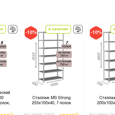
ии
в наличии
-10%
-10%
еский
00
Стеллаж MS Strong
Стелла
олок,
255х100х40, 7 полок
200х100х
й
(3)
(6)
Код товара:
219191
Код товара:
220