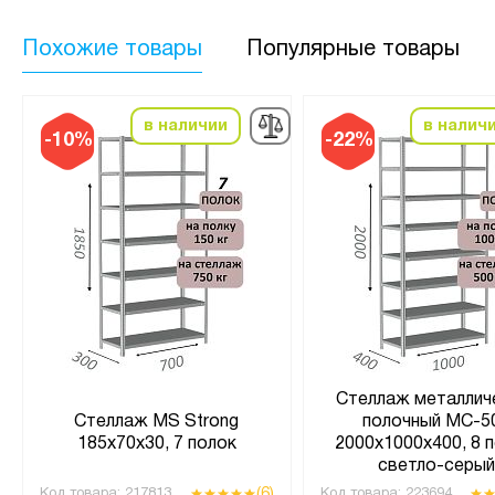
Похожие товары
Популярные товары
в наличии
в налич
-10%
-22%
Стеллаж металлич
Стеллаж MS Strong
полочный МС-5
185х70х30, 7 полок
2000х1000х400, 8 п
светло-серы
(6)
Код товара:
217813
Код товара:
223694