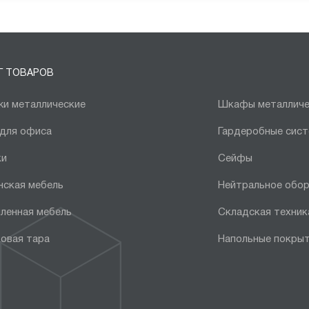
Г ТОВАРОВ
и металлические
Шкафы металличе
 для офиса
Гардеробные сис
ки
Сейфы
нская мебель
Нейтральное обо
ленная мебель
Складская техник
овая тара
Напольные покры