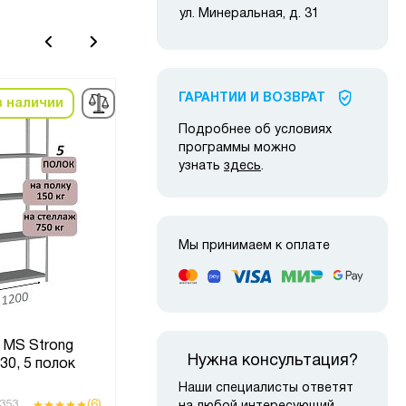
ул. Минеральная, д. 31
ГАРАНТИИ И ВОЗВРАТ
в наличии
в наличии
-10%
-10
Подробнее об условиях
программы можно
узнать
здесь
.
Мы принимаем к оплате
 MS Strong
Стеллаж MS Strong
С
Нужна консультация?
30, 5 полок
310х100х60, 10 полок
Наши специалисты ответят
(6)
(6)
353
Код товара:
226549
Код то