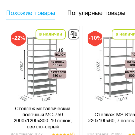
Похожие товары
Популярные товары
в наличии
в налич
-22%
-10%
Стеллаж металлический
полочный МС-750
Стеллаж MS Stan
2000х1200х300, 10 полок,
220х100х60, 7 полок
светло-серый
(4)
Код товара:
7047
Код товара:
216955