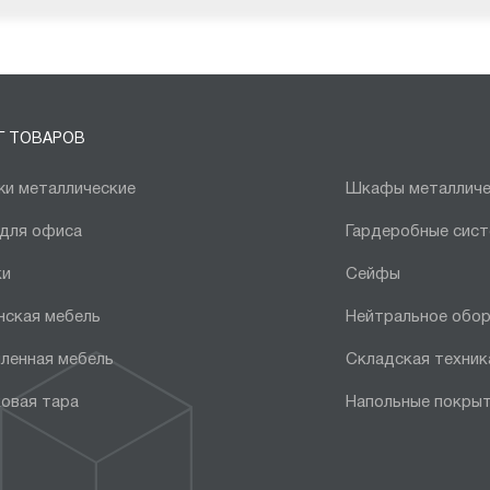
Г ТОВАРОВ
и металлические
Шкафы металличе
 для офиса
Гардеробные сис
ки
Сейфы
нская мебель
Нейтральное обо
ленная мебель
Складская техник
овая тара
Напольные покры