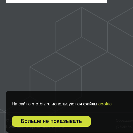
На сайте metbiz.ru используются файлы
cookie.
© 2011-2026 ООО Метбиз
Обращаем 
Больше не показывать
Политика конфиденциальности
условиях 