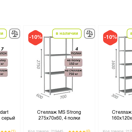
ии
в наличии
-10%
-10%
dart
Стеллаж MS Strong
Стеллаж
, серый
275х70х60, 4 полки
160х120х
(1)
(6)
Код товара:
219445
Код товара:
217