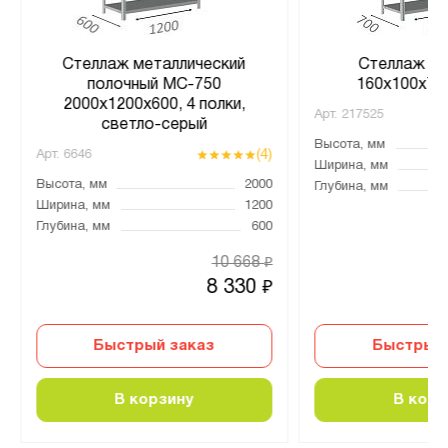
Стеллаж металлический
Стеллаж MS
полочный МС-750
160х100х70,
2000х1200х600, 4 полки,
Арт.
217525
светло-серый
Высота, мм
(4)
Арт.
6646
Ширина, мм
Высота, мм
2000
Глубина, мм
Ширина, мм
1200
Глубина, мм
600
10 668
₽
8 330
₽
Быстрый заказ
Быстрый 
В корзину
В корз