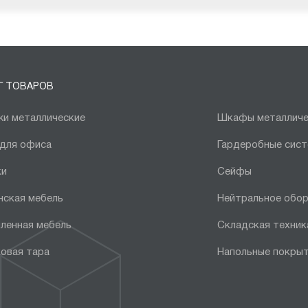
Г ТОВАРОВ
и металлические
Шкафы металличе
 для офиса
Гардеробные сис
ки
Сейфы
нская мебель
Нейтральное обо
ленная мебель
Складская техник
овая тара
Напольные покры