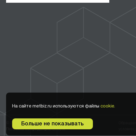
На сайте metbiz.ru используются файлы
cookie.
© 2011-2026 ООО Метбиз
Обращаем 
Больше не показывать
Политика конфиденциальности
условиях 