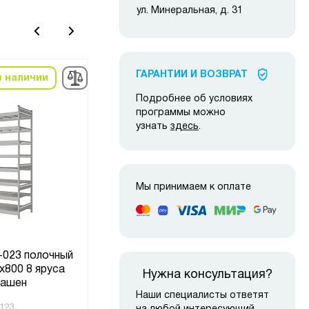
ул. Минеральная, д. 31
ГАРАНТИИ И ВОЗВРАТ
в наличии
в наличии
-10%
Подробнее об условиях
программы можно
узнать
здесь
.
Мы принимаем к оплате
-023 полочный
Стеллаж MS Hard
x800 8 яруса
Нужна консультация?
200х100х30, 8 полок
10
рашен
Наши специалисты ответят
123
Код товара:
220171
Код то