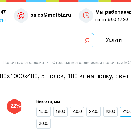
-47
Мы работаем:
sales@metbiz.ru
ург
пн-пт 9:00-17:30
Услуги
Полочные стеллажи
Стеллаж металлический полочный МС 24
х1000х400, 5 полок, 100 кг на полку, све
Высота, мм
-22%
1500
1800
2000
2200
2300
240
3000