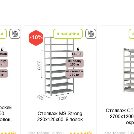
ии
в наличии
-10%
еский
Стеллаж СТ
50
Стеллаж MS Strong
2700x1200
олок,
220х120х60, 9 полок
ок
й
(4)
(6)
Код товара:
218591
Код товара:
196