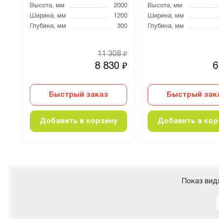
400
Высота, мм
2000
Высота, мм
000
Ширина, мм
1200
Ширина, мм
500
Глубина, мм
300
Глубина, мм
84
11 308
₽
₽
0
8 830
6
₽
₽
Быстрый заказ
Быстрый зак
Добавить в корзину
Добавить в кор
Показ вид