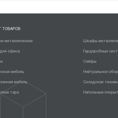
Г ТОВАРОВ
и металлические
Шкафы металличе
 для офиса
Гардеробные сис
ки
Сейфы
нская мебель
Нейтральное обо
ленная мебель
Складская техник
овая тара
Напольные покры