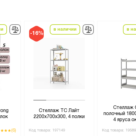
ии
в наличии
в н
-16%
Стеллаж 
rong
Стеллаж ТС Лайт
полочный 180
олок
2200х700х300, 4 полки
4 яруса 
(6)
Код товара:
197149
Код товара:
19589