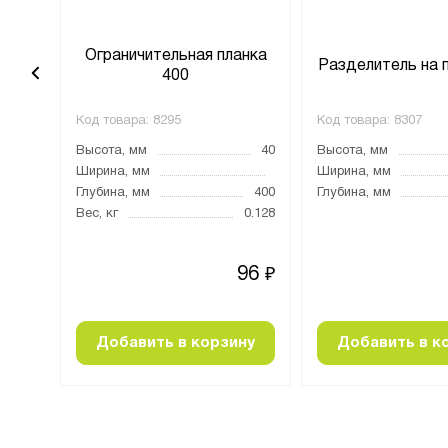
анка
Ограничительная планка
Разделитель на 
400
Код товара:
8295
Код товара:
8307
40
Высота, мм
40
Высота, мм
Ширина, мм
Ширина, мм
700
Глубина, мм
400
Глубина, мм
0.3
Вес, кг
0.128
75
96
₽
₽
ну
Добавить в корзину
Добавить в к