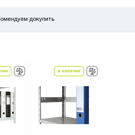
омендуем докупить
ичии
в наличии
в