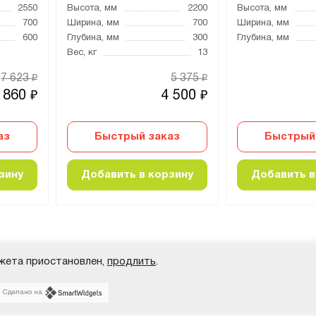
2550
Высота, мм
2200
Высота, мм
700
Ширина, мм
700
Ширина, мм
600
Глубина, мм
300
Глубина, мм
Вес, кг
13
7 623
5 375
₽
₽
 860
4 500
₽
₽
аз
Быстрый заказ
Быстрый
зину
Добавить в корзину
Добавить в
жета приостановлен,
продлить
.
Сделано на