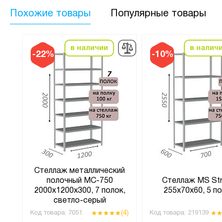
Похожие товары
Популярные товары
в наличии
в налич
-22%
-10%
ий
Стеллаж металлический
полочный МС-750
Стеллаж MS St
и,
2000х1200х300, 7 полок,
255х70х60, 5 п
светло-серый
(1)
(4)
Код товара:
7051
Код товара:
219139